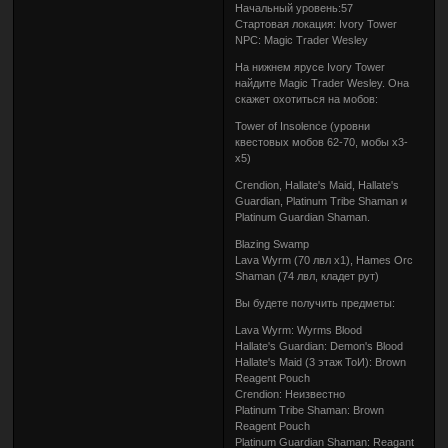
Начальный уровень:57
Стартовая локация: Ivory Tower
NPC: Magic Trader Wesley
На нижнем ярусе Ivory Tower
найдите Magic Trader Wesley. Она
скажет охотиться на мобов:
Tower of Insolence (уровни
квестовых мобов 62-70, мобы x3-
x5)
Crendion, Hallate's Maid, Hallate's
Guardian, Platinum Tribe Shaman и
Platinum Guardian Shaman.
Blazing Swamp
Lava Wyrm (70 лвл x1), Hames Orc
Shaman (74 лвл, кладет рут)
Вы будете получить предметы:
Lava Wyrm: Wyrms Blood
Hallate's Guardian: Demon's Blood
Hallate's Maid (3 этаж ТоИ): Brown
Reagent Pouch
Crendion: Неизвестно
Platinum Tribe Shaman: Brown
Reagent Pouch
Platinum Guardian Shaman: Reagant