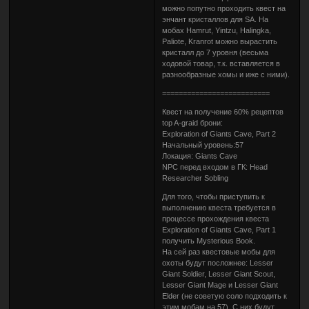
можно попутно проходить квест на
энчант кристаллов для SA. На
мобах Hamrut, Yintzu, Halingka,
Paliote, Kranrot можно вырастить
кристалл до 7 уровня (весьма
ходовой товар, т.к. вставляется в
разнообразные хомы и иже с ними).
==========================
Квест на получение 60% рецептов
top A-graid брони:
Exploration of Giants Cave, Part 2
Начальный уровень:57
Локация: Giants Cave
NPC перед входом в ГК: Head
Researcher Sobling
Для того, чтобы приступить к
выполнению квеста требуется в
процессе прохождения квеста
Exploration of Giants Cave, Part 1
получить Mysterious Book.
На сей раз квестовые мобы для
охоты будут посложнее: Lesser
Giant Soldier, Lesser Giant Scout,
Lesser Giant Mage и Lesser Giant
Elder (не советую соло подходить к
этим мобам на 57). С них будут