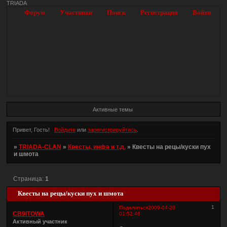
TRIADA
Форум
Участники
Поиск
Регистрация
Войти
Активные темы
Привет, Гость!
Войдите
или
зарегистрируйтесь
.
»
TRIADA-CLAN
»
Квесты, инфа и т.д.
»
Квесты на рецы/куски пух
и шмота
Страница:
1
Квесты на рецы/куски пух и шмота
1
Поделиться
2009-04-28
CB9ITOWA
01:52:46
Активный участник