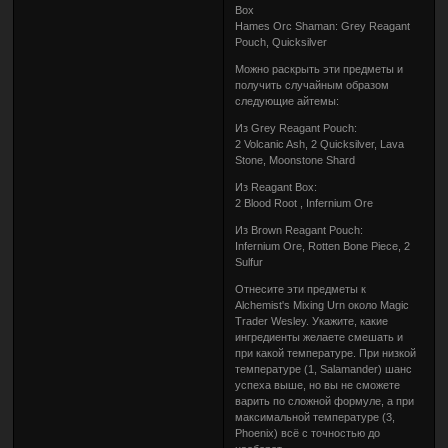
Box
Hames Orc Shaman: Grey Reagant
Pouch, Quicksilver
Можно раскрыть эти предметы и
получить случайным образом
следующие айтемы:
Из Grey Reagant Pouch:
2 Volcanic Ash, 2 Quicksilver, Lava
Stone, Moonstone Shard
Из Reagant Box:
2 Blood Root , Infernium Ore
Из Brown Reagant Pouch:
Infernium Ore, Rotten Bone Piece, 2
Sulfur
Отнесите эти предметы к
Alchemist's Mixing Urn около Magic
Trader Wesley. Укажите, какие
ингредиенты желаете смешать и
при какой температуре. При низкой
температуре (1, Salamander) шанс
успеха выше, но вы не сможете
варить по сложной формуле, а при
максимальной температуре (3,
Phoenix) всё с точностью до