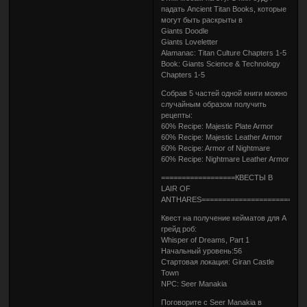
падать Ancient Titan Books, которые
могут быть раскрыты в
Giants Doodle
Giants Loveletter
Alamanac: Titan Culture Chapters 1-5
Book: Giants Science & Technology
Chapters 1-5
Собрав 5 частей одной книги можно
случайным образом получить
рецепты:
60% Recipe: Majestic Plate Armor
60% Recipe: Majestic Leather Armor
60% Recipe: Armor of Nightmare
60% Recipe: Nightmare Leather Armor
==================КВЕСТЫ В
LAIR OF
ANTHARES=========================
Квест на получение кейматов для А
грейд роб:
Whisper of Dreams, Part 1
Начальный уровень:56
Стартовая локация: Giran Castle
Town
NPC: Seer Manakia
Поговорите с Seer Manakia в