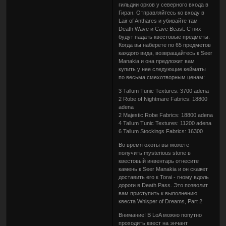
гильдии орков у северного входа в
Гиран. Отправляйтесь ко входу в
Lair of Anthares и убивайте там
Death Wave и Cave Beast. С них
будут падать квестовые предметы.
Когда вы наберете по 65 предметов
каждого вида, возвращайтесь к Seer
Manakia и она предложит вам
купить у нее следующие кейматы
по весьма смехотворным ценам:
3 Tallum Tunic Textures: 3700 adena
2 Robe of Nightmare Fabrics: 18800
adena
2 Majestic Robe Fabrics: 18800 adena
4 Tallum Tunic Textures: 11200 adena
6 Tallum Stockings Fabrics: 16300
Во время охоты вы можете
получить mysterious stone в
квестовый инвентарь отнесите
камень к Seer Manakia и он скажет
доставить его к Torai - гному вдоль
дороги в Death Pass. Это позволит
вам приступить к выполнению
квеста Whisper of Dreams, Part 2
Внимание! В LoA можно попутно
проходить квест на энчант