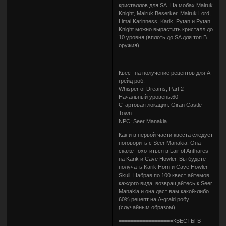
кристаллов для SA. На мобах Malruk
Knight, Malruk Beserker, Malruk Lord,
Limal Karinness, Karik, Pytan и Pytan
Knight можно вырастить кристалл до
10 уровня (вплоть до SA для топ B
оружия).
==========================
Квест на получение рецептов для А
грейд роб:
Whisper of Dreams, Part 2
Начальный уровень:60
Стартовая локация: Giran Castle
Town
NPC: Seer Manakia
Как и в первой части квеста следует
поговорить с Seer Manakia. Она
скажет охотиться в Lair of Anthares
на Karik и Cave Howler. Вы будете
получать Karik Horn и Cave Howler
Skull. Набрав по 100 квест айтемов
каждого вида, возвращайтесь к Seer
Manakia и она даст вам какой-либо
60% рецепт на A-graid робу
(случайным образом).
==================КВЕСТЫ В