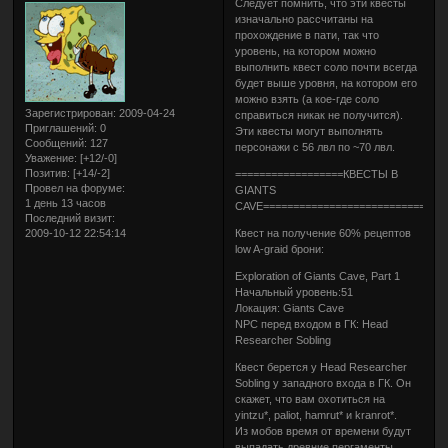
Следует помнить, что эти квесты
изначально рассчитаны на
прохождение в пати, так что
уровень, на котором можно
выполнить квест соло почти всегда
будет выше уровня, на котором его
можно взять (а кое-где соло
Зарегистрирован
: 2009-04-24
справиться никак не получится).
Приглашений:
0
Эти квесты могут выполнять
Сообщений:
127
персонажи с 56 лвл по ~70 лвл.
Уважение:
[+12/-0]
Позитив:
[+14/-2]
==================КВЕСТЫ В
Провел на форуме:
GIANTS
1 день 13 часов
CAVE==============================
Последний визит:
2009-10-12 22:54:14
Квест на получение 60% рецептов
low A-graid брони:
Exploration of Giants Cave, Part 1
Начальный уровень:51
Локация: Giants Cave
NPC перед входом в ГК: Head
Researcher Sobling
Квест берется у Head Researcher
Sobling у западного входа в ГК. Он
скажет, что вам охотиться на
yintzu*, paliot, hamrut* и kranrot*.
Из мобов время от времени будут
выпадать древние пергаменты.