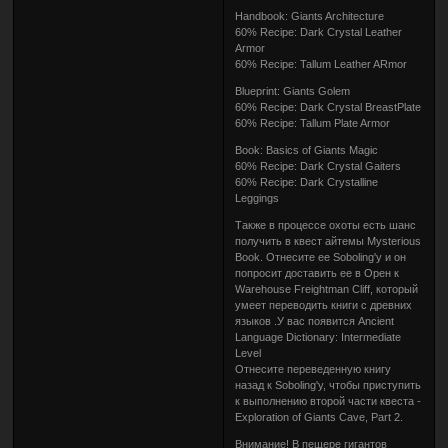
Handbook: Giants Architecture
60% Recipe: Dark Crystal Leather
Armor
60% Recipe: Tallum Leather ARmor
Blueprint: Giants Golem
60% Recipe: Dark Crystal BreastPlate
60% Recipe: Tallum Plate Armor
Book: Basics of Giants Magic
60% Recipe: Dark Crystal Gaiters
60% Recipe: Dark Crystalline
Leggings
Также в процессе охоты есть шанс
получить в квест айтемы Mysterious
Book. Отнесите ее Soboling'у и он
попросит доставить ее в Орен к
Warehouse Freightman Cliff, который
умеет переводить книги с древних
языков .У вас появится Ancient
Language Dictionary: Intermediate
Level
Отнесите переведенную книгу
назад к Soboling'у, чтобы приступить
к выполнению второй части квеста -
Exploration of Giants Cave, Part 2.
Внимание! В пещере гигантов