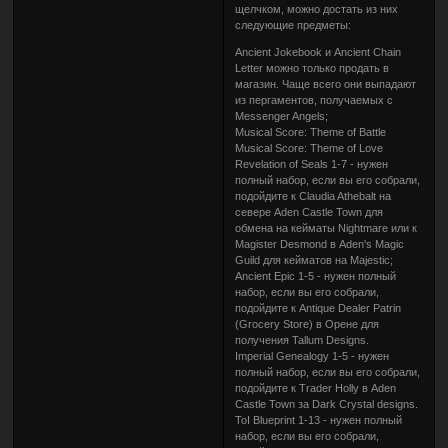
щелчком, можно достать из них
следующие предметы:
Ancient Jokebook и Ancient Chain
Letter можно только продать в
магазин. Чаще всего они выпадают
из пергаментов, получаемых с
Messenger Angels;
Musical Score: Theme of Battle
Musical Score: Theme of Love
Revelation of Seals 1-7 - нужен
полный набор, если вы его собрали,
подойдите к Claudia Athebalt на
севере Aden Castle Town для
обмена на кейматы Nightmare или к
Magister Desmond в Aden's Magic
Guild для кейматов на Majestic;
Ancient Epic 1-5 - нужен полный
набор, если вы его собрали,
подойдите к Antique Dealer Patrin
(Grocery Store) в Орене для
получения Tallum Designs.
Imperial Genealogy 1-5 - нужен
полный набор, если вы его собрали,
подойдите к Trader Holly в Aden
Castle Town за Dark Crystal designs.
ToI Blueprint 1-13 - нужен полный
набор, если вы его собрали,