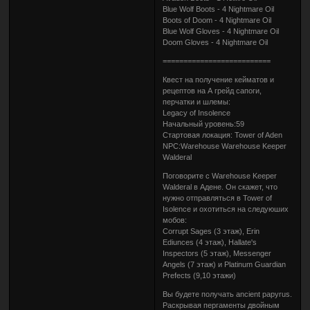
Blue Wolf Boots - 4 Nightmare Oil
Boots of Doom - 4 Nightmare Oil
Blue Wolf Gloves - 4 Nightmare Oil
Doom Gloves - 4 Nightmare Oil
==========================
Квест на получение кейматов и
рецептов на А грейд сапоги,
перчатки и шлемы:
Legacy of Insolence
Начальный уровень:59
Стартовая локация: Tower of Aden
NPC:Warehouse Warehouse Keeper
Walderal
Поговорите с Warehouse Keeper
Walderal в Адене. Он скажет, что
нужно отправляться в Tower of
Isolence и охотиться на следуюших
мобов:
Corrupt Sages (3 этаж), Erin
Ediunces (4 этаж), Hallate's
Inspectors (5 этаж), Messenger
Angels (7 этаж) и Platinum Guardian
Prefects (9,10 этажи)
Вы будете получать ancient papyrus.
Раскрывая пергаменты двойным