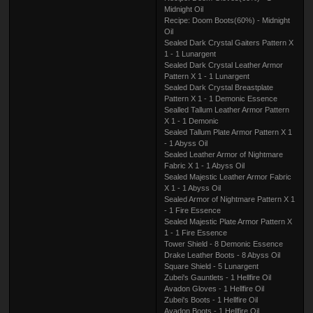
Midnight Oil
Recipe: Doom Boots(60%) - Midnight
Oil
Sealed Dark Crystal Gaiters Pattern X
1 - 1 Lunargent
Sealed Dark Crystal Leather Armor
Pattern X 1 - 1 Lunargent
Sealed Dark Crystal Breastplate
Pattern X 1 - 1 Demonic Essence
Sealled Tallum Leather Armor Pattern
X 1 - 1 Demonic
Sealed Tallum Plate Armor Pattern X 1
- 1 Abyss Oil
Sealed Leather Armor of Nightmare
Fabric X 1 - 1 Abyss Oil
Sealed Majestic Leather Armor Fabric
X 1 - 1 Abyss Oil
Sealed Armor of Nightmare Pattern X 1
- 1 Fire Essence
Sealed Majestic Plate Armor Pattern X
1 - 1 Fire Essence
Tower Shield - 8 Demonic Essence
Drake Leather Boots - 8 Abyss Oil
Square Shield - 5 Lunargent
Zubei's Gauntlets - 1 Hellfire Oil
Avadon Gloves - 1 Hellfire Oil
Zubei's Boots - 1 Hellfire Oil
Avadon Boots - 1 Hellfire Oil