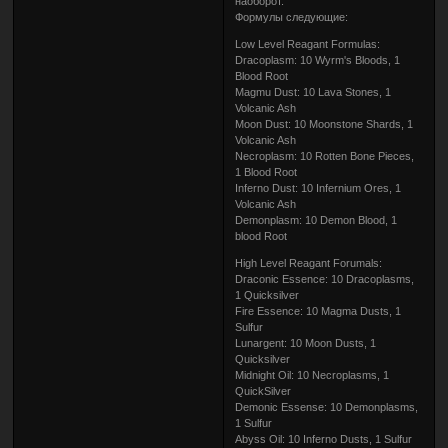
наоборот.
Формулы следующие:
Low Level Reagant Formulas:
Dracoplasm: 10 Wyrm's Bloods, 1
Blood Root
Magmu Dust: 10 Lava Stones, 1
Volcanic Ash
Moon Dust: 10 Moonstone Shards, 1
Volcanic Ash
Necroplasm: 10 Rotten Bone Pieces,
1 Blood Root
Inferno Dust: 10 Infernium Ores, 1
Volcanic Ash
Demonplasm: 10 Demon Blood, 1
blood Root
High Level Reagant Forumals:
Draconic Essence: 10 Dracoplasms,
1 Quicksilver
Fire Essence: 10 Magma Dusts, 1
Sulfur
Lunargent: 10 Moon Dusts, 1
Quicksilver
Midnight Oil: 10 Necroplasms, 1
QuickSilver
Demonic Essense: 10 Demonplasms,
1 Sulfur
Abyss Oil: 10 Inferno Dusts, 1 Sulfur