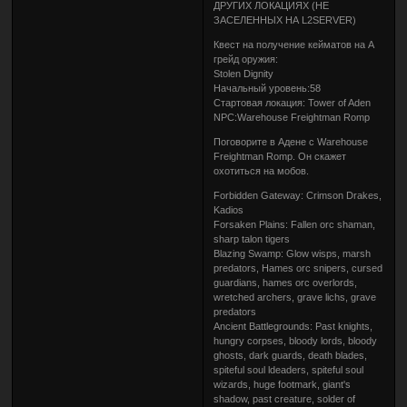
ДРУГИХ ЛОКАЦИЯХ (НЕ
ЗАСЕЛЕННЫХ НА L2SERVER)
Квест на получение кейматов на А
грейд оружия:
Stolen Dignity
Начальный уровень:58
Стартовая локация: Tower of Aden
NPC:Warehouse Freightman Romp
Поговорите в Адене с Warehouse
Freightman Romp. Он скажет
охотиться на мобов.
Forbidden Gateway: Crimson Drakes,
Kadios
Forsaken Plains: Fallen orc shaman,
sharp talon tigers
Blazing Swamp: Glow wisps, marsh
predators, Hames orc snipers, cursed
guardians, hames orc overlords,
wretched archers, grave lichs, grave
predators
Ancient Battlegrounds: Past knights,
hungry corpses, bloody lords, bloody
ghosts, dark guards, death blades,
spiteful soul ldeaders, spiteful soul
wizards, huge footmark, giant's
shadow, past creature, solder of