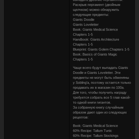
Раскрыв пергамент (двойным
щелчком) можно обнаружить
следующие предметы:
Giants Doodle
Giants Loveletter
Book: Giants Medical Science
Chapters 1-5
Handbook: Giants Architecture
Chapters 1-5
Blueprint: Giants Golem Chapters 1-5
Book: Basics of Giants Magic
Chapters 1-5
Чаще всего будут выпадать Giants
Doodle и Giants Loveletter. Эти
предметы не могут быть обменяны
у Sobling'а, поэтому остается только
продавать их в магазин по 100a.
Для того, чтобы получить награду
требуется собрать все 5 глав какой-
то одной книги гигантов.
За собранную книгу случайным
образом дают один из следующих
рецептов:
Book: Giants Medical Science
60% Recipe: Tallum Tunic
60% Recipe: Tallum Stockings