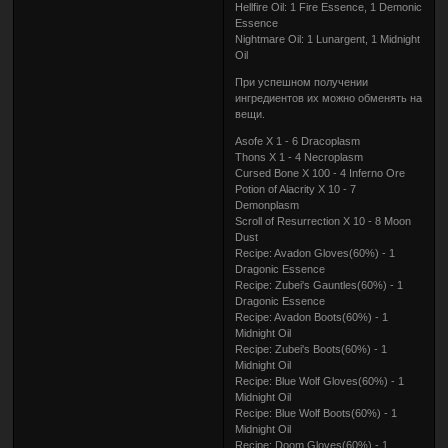
Hellfire Oil: 1 Fire Essence, 1 Demonic
Essence
Nightmare Oil: 1 Lunargent, 1 Midnight
Oil
При успешном получении
ингредиентов их можно обменять на
вещи.
Asofe X 1 - 6 Dracoplasm
Thons X 1 - 4 Necroplasm
Cursed Bone X 100 - 4 Inferno Ore
Potion of Alacrity X 10 - 7
Demonplasm
Scroll of Resurrection X 10 - 8 Moon
Dust
Recipe: Avadon Gloves(60%) - 1
Dragonic Essence
Recipe: Zubei's Gauntles(60%) - 1
Dragonic Essence
Recipe: Avadon Boots(60%) - 1
Midnight Oil
Recipe: Zubei's Boots(60%) - 1
Midnight Oil
Recipe: Blue Wolf Gloves(60%) - 1
Midnight Oil
Recipe: Blue Wolf Boots(60%) - 1
Midnight Oil
Recipe: Doom Gloves(60%) - 1