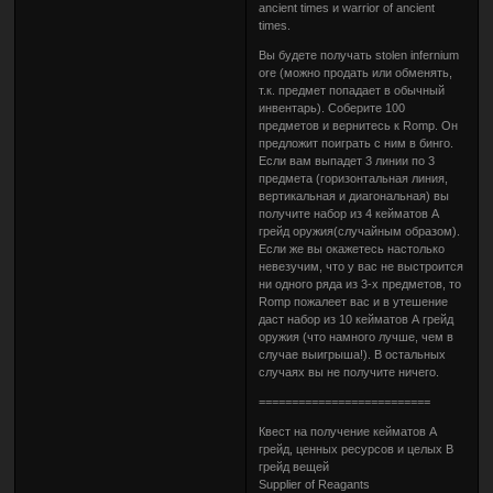
ancient times и warrior of ancient
times.
Вы будете получать stolen infernium
ore (можно продать или обменять,
т.к. предмет попадает в обычный
инвентарь). Соберите 100
предметов и вернитесь к Romp. Он
предложит поиграть с ним в бинго.
Если вам выпадет 3 линии по 3
предмета (горизонтальная линия,
вертикальная и диагональная) вы
получите набор из 4 кейматов А
грейд оружия(случайным образом).
Если же вы окажетесь настолько
невезучим, что у вас не выстроится
ни одного ряда из 3-х предметов, то
Romp пожалеет вас и в утешение
даст набор из 10 кейматов А грейд
оружия (что намного лучше, чем в
случае выигрыша!). В остальных
случаях вы не получите ничего.
==========================
Квест на получение кейматов А
грейд, ценных ресурсов и целых B
грейд вещей
Supplier of Reagants