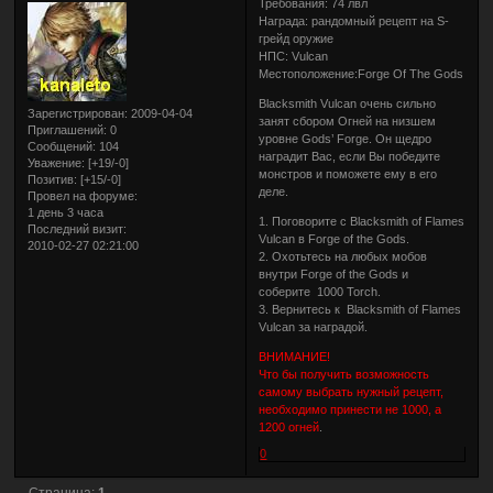
Требования: 74 лвл
Награда: рандомный рецепт на S-
грейд оружие
НПС: Vulcan
Местоположение:Forge Of The Gods
Blacksmith Vulcan очень сильно
Зарегистрирован
: 2009-04-04
занят сбором Огней на низшем
Приглашений:
0
уровне Gods’ Forge. Он щедро
Сообщений:
104
наградит Вас, если Вы победите
Уважение:
[+19/-0]
монстров и поможете ему в его
Позитив:
[+15/-0]
деле.
Провел на форуме:
1 день 3 часа
1. Поговорите с Blacksmith of Flames
Последний визит:
Vulcan в Forge of the Gods.
2010-02-27 02:21:00
2. Охотьтесь на любых мобов
внутри Forge of the Gods и
соберите 1000 Torch.
3. Вернитесь к Blacksmith of Flames
Vulcan за наградой.
ВНИМАНИЕ!
Что бы получить возможность
самому выбрать нужный рецепт,
необходимо принести не 1000, а
1200 огней
.
0
Страница:
1