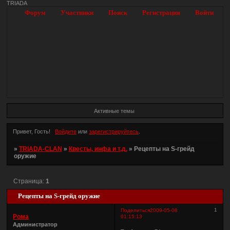
TRIADA
Форум
Участники
Поиск
Регистрация
Войти
Активные темы
Привет, Гость!
Войдите
или
зарегистрируйтесь
.
»
TRIADA-CLAN
»
Квесты, инфа и т.д.
»
Рецепты на S-грейд
оружие
Страница:
1
Рецепты на S-грейд оружие
1
Поделиться
2009-05-08
Рома
01:15:13
Администратор